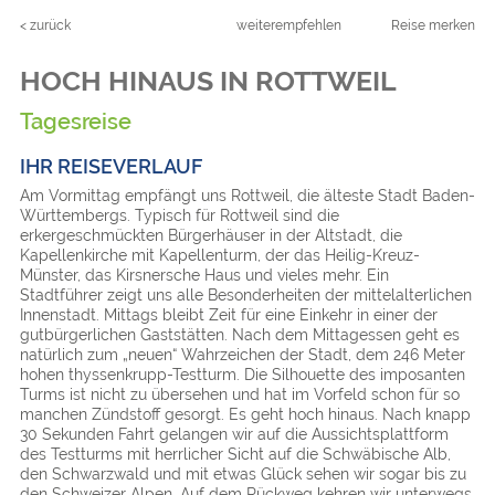
< zurück
weiterempfehlen
Reise merken
HOCH HINAUS IN ROTTWEIL
Tagesreise
IHR REISEVERLAUF
Am Vormittag empfängt uns Rottweil, die älteste Stadt Baden-
Württembergs. Typisch für Rottweil sind die
erkergeschmückten Bürgerhäuser in der Altstadt, die
Kapellenkirche mit Kapellenturm, der das Heilig-Kreuz-
Münster, das Kirsnersche Haus und vieles mehr. Ein
Stadtführer zeigt uns alle Besonderheiten der mittelalterlichen
Innenstadt. Mittags bleibt Zeit für eine Einkehr in einer der
gutbürgerlichen Gaststätten. Nach dem Mittagessen geht es
natürlich zum „neuen“ Wahrzeichen der Stadt, dem 246 Meter
hohen thyssenkrupp-Testturm. Die Silhouette des imposanten
Turms ist nicht zu übersehen und hat im Vorfeld schon für so
manchen Zündstoff gesorgt. Es geht hoch hinaus. Nach knapp
30 Sekunden Fahrt gelangen wir auf die Aussichtsplattform
des Testturms mit herrlicher Sicht auf die Schwäbische Alb,
den Schwarzwald und mit etwas Glück sehen wir sogar bis zu
den Schweizer Alpen. Auf dem Rückweg kehren wir unterwegs