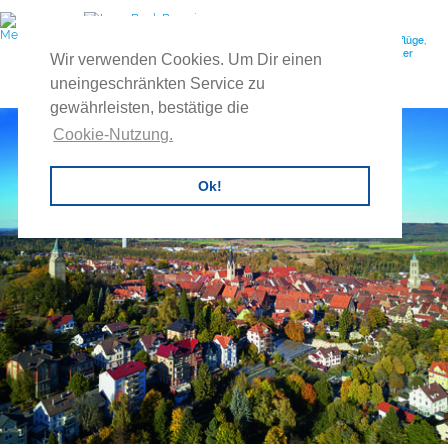
Ihr Reiseveranstalter für individuelle Gruppenreisen, Feuerwehrausflüge,
Vereinsreisen, Betriebsausflüge, Exkursionen, Tagesreisen, Buscharter
Wir verwenden Cookies. Um Dir einen
uvm.
uneingeschränkten Service zu
gewährleisten, bestätige die
Cookie-Nutzung.
Ok!