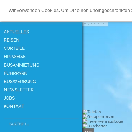
Wir verwenden Cookies. Um Dir einen uneingeschränkten S
Sergey Dzyuba / Shutterstock
AKTUELLES
REISEN
VORTEILE
HINWEISE
BUSANMIETUNG
FUHRPARK
BUSWERBUNG
NEWSLETTER
JOBS
KONTAKT