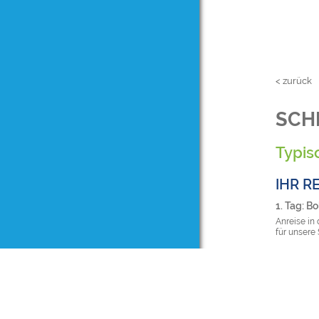
< zurück
SCH
Typisc
IHR R
1. Tag: B
Anreise in
für unsere
2. Tag: B
Mit unsere
Universitä
restaurier
finden wir
Atmosphäre