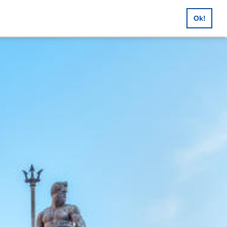
en, Feuerwehrausflüge,
Ok!
sreisen, Buscharter uvm.