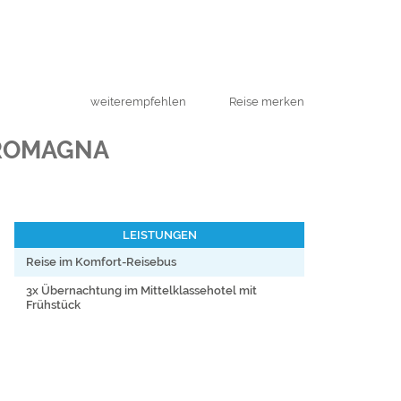
weiterempfehlen
Reise merken
 ROMAGNA
LEISTUNGEN
Reise im Komfort-Reisebus
3x Übernachtung im Mittelklassehotel mit
Frühstück
3x Abendessen
Besuch des Lebensmittelmarktes in Bologna
Weinprobe bei Dozza