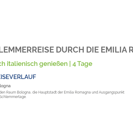
LEMMERREISE DURCH DIE EMILIA
h italienisch genießen | 4 Tage
EISEVERLAUF
ologna
 den Raum Bologna, die Hauptstadt der Emilia Romagna und Ausgangspunkt
 Schlemmertage.
ologna & erlesener Wein in Dozza
r Reiseleitung erkunden wir Bologna. Hier gibt es neben der ältesten
t Europas zahlreiche weitere geschichtsträchtige Gebäude in der
ten Altstadt zu entdecken. Im geschlossenen mittelalterlichen Stadtkern
 viele Cafés, Kneipen und Studentenclubs, die Bologna eine jugendliche
 verleihen. Charakteristisch sind die zwei Geschlechtertürme sowie die