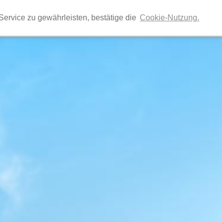
Ihr Reiseveranstalter für individuelle Gruppenreis
ervice zu gewährleisten, bestätige die
Cookie-Nutzung.
Vereinsreisen, Betriebsausflüge, Exkursionen, Tage