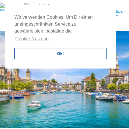
Ihr Reiseveranstalter für individuelle Gruppenreisen, Feuerwehrausflüge,
Vereinsreisen, Betriebsausflüge, Exkursionen, Tagesreisen, Buscharter
Wir verwenden Cookies. Um Dir einen
uvm.
uneingeschränkten Service zu
gewährleisten, bestätige die
canadastock / Shutterstock
Cookie-Nutzung.
Ok!