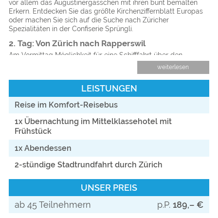
vor allem das Augustinergässchen mit ihren bunt bemalten
Erkern. Entdecken Sie das größte Kirchenziffernblatt Europas
oder machen Sie sich auf die Suche nach Züricher
Spezialitäten in der Confiserie Sprüngli.
2. Tag: Von Zürich nach Rapperswil
Am Vormittag Möglichkeit für eine Schifffahrt über den
Zürichsee nach Rapperswil. Mit einer Seefläche von rund 88
weiterlesen
km² ist der Zürichsee der fünftgrößte See der Schweiz. In
Rapperswil bestimmen die Rosen das Bild der Stadt. Wegen
LEISTUNGEN
ihrem südländischen Charme wird die obere Gegend am
Zürichsee auch als Riviera bezeichnet. Schlendern Sie durch
Reise im Komfort-Reisebus
die Gassen der denkmalgeschützten Altstadt und besuchen
Sie die blühenden Rosengärten. Über der Stadt thront das
1x Übernachtung im Mittelklassehotel mit
Schloss. Vom Schlosshügel bietet sich uns ein herrlicher
Frühstück
Panoramablick über das Züricher Oberland. Nicht verpassen
dürfen wir auch einen Spaziergang über den See. An das
1x Abendessen
gegenüberliegende Ufer führt eine Holzbrücke, die längste
Holzbrücke in der Schweiz. Am späteren Nachmittag werfen
2-stündige Stadtrundfahrt durch Zürich
wir einen letzten Blick auf den Zürichsee und treten die
Heimreise an.
UNSER PREIS
ab 45 Teilnehmern
p.P.
189,– €