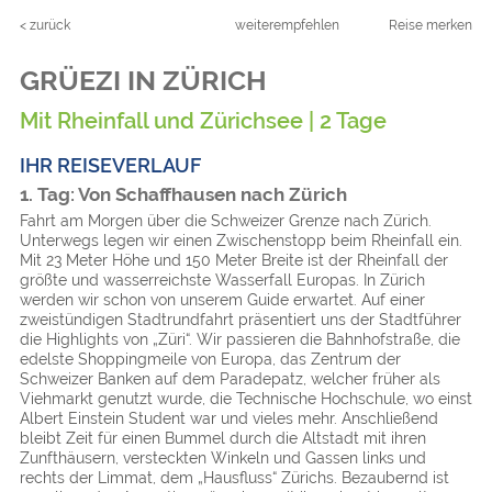
< zurück
weiterempfehlen
Reise merken
GRÜEZI IN ZÜRICH
Mit Rheinfall und Zürichsee | 2 Tage
IHR REISEVERLAUF
1. Tag: Von Schaff­hausen nach Zürich
Fahrt am Morgen über die Schweizer Grenze nach Zürich.
Unterwegs legen wir einen Zwischenstopp beim Rheinfall ein.
Mit 23 Meter Höhe und 150 Meter Breite ist der Rheinfall der
größte und wasserreichste Wasserfall Europas. In Zürich
werden wir schon von unserem Guide erwartet. Auf einer
zweistündigen Stadtrundfahrt präsentiert uns der Stadtführer
die Highlights von „Züri“. Wir passieren die Bahnhofstraße, die
edelste Shoppingmeile von Europa, das Zentrum der
Schweizer Banken auf dem Paradepatz, welcher früher als
Viehmarkt genutzt wurde, die Technische Hochschule, wo einst
Albert Einstein Student war und vieles mehr. Anschließend
bleibt Zeit für einen Bummel durch die Altstadt mit ihren
Zunfthäusern, versteckten Winkeln und Gassen links und
rechts der Limmat, dem „Hausfluss“ Zürichs. Bezaubernd ist