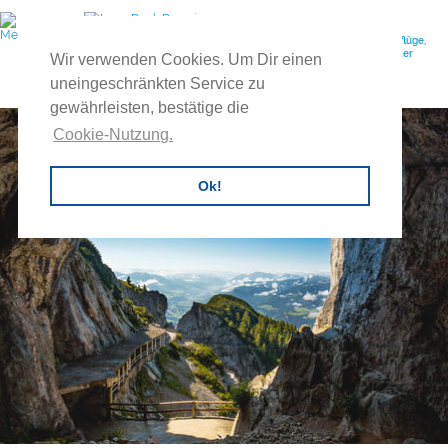
Ihr Reiseveranstalter für individuelle Gruppenreisen, Feuerwehrausflüge,
Vereinsreisen, Betriebsausflüge, Exkursionen, Tagesreisen, Buscharter
Wir verwenden Cookies. Um Dir einen
uvm.
uneingeschränkten Service zu
gewährleisten, bestätige die
Cookie-Nutzung.
Ok!