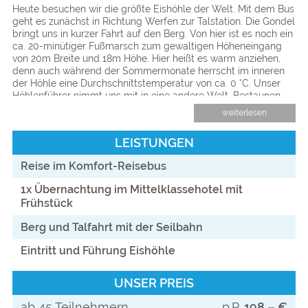
Heute besuchen wir die größte Eishöhle der Welt. Mit dem Bus
geht es zunächst in Richtung Werfen zur Talstation. Die Gondel
bringt uns in kurzer Fahrt auf den Berg. Von hier ist es noch ein
ca. 20-minütiger Fußmarsch zum gewaltigen Höheneingang
von 20m Breite und 18m Höhe. Hier heißt es warm anziehen,
denn auch während der Sommermonate herrscht im inneren
der Höhle eine Durchschnittstemperatur von ca. 0 °C. Unser
Höhlenführer nimmt uns mit in eine andere Welt. Bestaunen
Sie die imposanten Gebilde aus Fels und Eis im Berginneren –
weiterlesen
eine faszinierende winterliche Zaubereiswelt mit riesigen
Eiszapfen und glitzernden Farbenspielen. Ausruhen und
LEISTUNGEN
Aufwärmen können wir uns anschließend auf der
Panoramaterrasse des Gasthauses an der Bergstation bevor
Reise im Komfort-Reisebus
es wieder hinuntergeht und der Bus uns nach Hause bringt.
1x Übernachtung im Mittelklassehotel mit
Frühstück
Berg und Talfahrt mit der Seilbahn
Eintritt und Führung Eishöhle
UNSER PREIS
ab 45 Teilnehmern
p.P.
198,– €