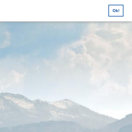
en, Feuerwehrausflüge,
Ok!
sreisen, Buscharter uvm.