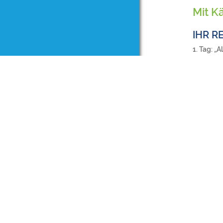
Mit K
IHR R
1. Tag: „
Am Morgen 
noch leben
ursprüngli
Region aus
anschließen
Bienen. In
Maische bi
Rahmen de
2. Tag: F
Der Vormit
Bregenzer 
einsteigen
durch die 
wir die be
Sennern un
Sennkessel 
lässt sich
Bregenzerw
einige Käs
Gasthäuser
deftige Br