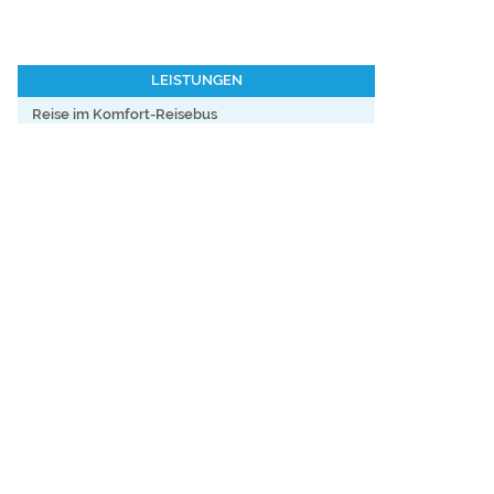
LEISTUNGEN
Reise im Komfort-Reisebus
1x Übernachtung im Mittelklassehotel mit
Frühstück
1x Abendessen
Besichtigung einer Imkerei und Schaubrennerei
mit Führung und Verkostung
Fahrt mit dem Wälderbähnle
Käsereibesichtigung und Verkostung
UNSER PREIS
ab 45 Teilnehmern
p.P.
198,– €
WEITERE MÖGLICHE PROGRAMMPUNKTE
Schokoladenmanufaktur