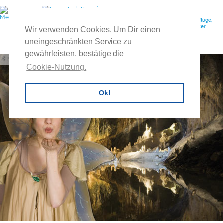
Ihr Reiseveranstalter für individuelle Gruppenreisen, Feuerwehrausflüge,
Vereinsreisen, Betriebsausflüge, Exkursionen, Tagesreisen, Buscharter
Wir verwenden Cookies. Um Dir einen
uvm.
uneingeschränkten Service zu
gewährleisten, bestätige die
Matthias Frank Schmidt
Cookie-Nutzung.
Ok!