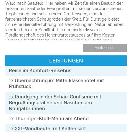
Wald nach Saalfeld. Hier haben wir Zeit für einen Besuch der
bekannten Saalfeder Feengrotten mit seinen verwunschenen
Tropfsteinen und schillernden Grottenseen, eine der
farbenreichsten Schaugrotten der Welt. Für Durstige bietet
sich eine Bierkellerführung mit Verkostung an. Naturliebhaber
werden bei einer Schifffahrt in der eindrucksvollen
Fjordlandschaft des Hohenwartestausees auf Ihre Kosten
kommen. Nachmittags überqueren wir die Grenze nach
Bayern, wo für jeden von uns schon ein fürstlicher Windbeutel
weiterlesen
im XXL-Format erwartet. Lassen Sie es sich schmecken!
Anschließend Rückreise zum Ausgangsort. Gerne reservieren
LEISTUNGEN
wir Ihnen noch ein Lokal für ein Abschlussessen.
Reise im Komfort-Reisebus
1x Übernachtung im Mittelklassehotel mit
Frühstück
1x Rundgang in der Schau-Confiserie mit
Begrüßungspraline und Naschen am
Nougatbrunnen
1x Thüringer-Kloß-Menü am Abend
1x XXL-Windbeutel mit Kaffee satt