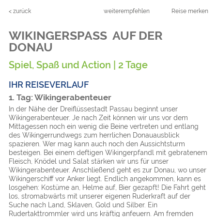
< zurück
weiterempfehlen
Reise merken
WIKINGERSPASS ­ AUF DER D
ONAU
Spiel, Spaß und Action | 2 Tage
IHR REISEVERLAUF
1. Tag: Wikinger­abenteuer
In der Nähe der Dreiflüssestadt Passau beginnt unser
Wikingerabenteuer. Je nach Zeit können wir uns vor dem
Mittagessen noch ein wenig die Beine vertreten und entlang
des Wikingerrundwegs zum herrlichen Donauausblick
spazieren. Wer mag kann auch noch den Aussichtsturm
besteigen. Bei einem deftigen Wikingerpfandl mit gebratenem
Fleisch, Knödel und Salat stärken wir uns für unser
Wikingerabenteuer. Anschließend geht es zur Donau, wo unser
Wikingerschiff vor Anker liegt. Endlich angekommen, kann es
losgehen: Kostüme an, Helme auf, Bier gezapft! Die Fahrt geht
los, stromabwärts mit unserer eigenen Ruderkraft auf der
Suche nach Land, Sklaven, Gold und Silber. Ein
Rudertakttrommler wird uns kräftig anfeuern. Am fremden