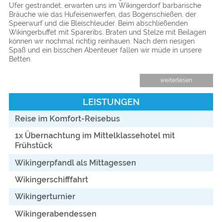
Ufer gestrandet, erwarten uns im Wikingerdorf barbarische
Bräuche wie das Hufeisenwerfen, das Bogenschießen, der
Speerwurf und die Bleischleuder. Beim abschließenden
Wikingerbuffet mit Spareribs, Braten und Stelze mit Beilagen
können wir nochmal richtig reinhauen. Nach dem riesigen
Spaß und ein bisschen Abenteuer fallen wir müde in unsere
Betten.
2. Tag: Dreiflüssestadt Passau
weiterlesen
Fahrt in die Dreiflüssestadt Passau. Die einzigartige Lage der
Stadt, in welcher die Flüsse Donau, Inn und Ilz
LEISTUNGEN
zusammenfließen wird auch das bayerische Venedig genannt.
Interessant sind die verschiedenen Flussfarben der eher
Reise im Komfort-Reisebus
bräunlich schimmernden Donau, der grünen Inn aus dem
Alpen und die aus einem Moorgebiet kommende schwarze Ilz.
1x Übernachtung im Mittelklassehotel mit
Sie alle vereinen sich zu dem großen Donaustrom, der gegen
Frühstück
Osten weiterzieht. Genießen Sie vor der Heimreise die
einmalige Flusslandschaft und das herrliche Stadtbild mit
Wikingerpfandl als Mittagessen
ihren romantischen Plätzen, Promenaden und
beeindruckenden Sehenswürdigkeiten.
Wikingerschifffahrt
Wikingerturnier
Wikingerabendessen