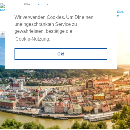
Ihr Reiseveranstalter für individuelle Gruppenreisen, Feuerwehrausflüge,
Vereinsreisen, Betriebsausflüge, Exkursionen, Tagesreisen, Buscharter
Wir verwenden Cookies. Um Dir einen
uvm.
uneingeschränkten Service zu
gewährleisten, bestätige die
LaMiaFotografia / Shutterstock
Cookie-Nutzung.
Ok!