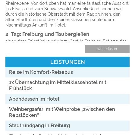
Rheinebene. Von dort oben hat man eine fantastische Aussicht
ins Elsass und zum Schwarzwald. Anschließend können wir
durch die historische Oberstadt mit dem Radbrunnen, den
alten Stadttoren und den kleinen Gässchen schlendern.
Nachmittags Ankunft im Hotel.
2. Tag: Freiburg und Taubergießen
Nach dem Frühstück sind wir zu Gast in Freiburg. Entlang der
Freiburger Bächle erkunden wir die Stadt mit einem
weiterlesen
Stadtführer und entdecken geschichtsträchtige Bauten wie
das historische Kaufhaus, das mit seiner aufwendig verzierten
LEISTUNGEN
Fassade jeden Blick auf sich zieht sowie den schönen
Münsterplatz mit seinen Bürgerhäusern und Profanbauten.
Reise im Komfort-Reisebus
Weiterfahrt zum Naturschutzgebiet Taubergießen, wo sich uns
zu jeder Jahreszeit die mystische Auenlandschaft mit einer
1x Übernachtung im Mittelklassehotel mit
einzigartigen Tier- und Pflanzenwelt mit einer anderen Facette
Frühstück
zeigt. Mit einem Stocherkahn fahren wir durch die unberührte
Natur in die Tiefen des Naturschutzgebietes. Unser
Abendessen im Hotel
sachkundiger Führer vermittelt uns einen Einblick in die intakte
Tier- und Pflanzenwelt, die es in vielen Gebieten Europas
Weinbergsafari mit Weinprobe „zwischen den
schon nicht mehr gibt. Halten Sie Ausschau nach den seltenen
Rebstöcken“
Brutvögeln wie dem schillernd, blauen Eisvogel oder dem
Haubentaucher.
Stadtrundgang in Freiburg