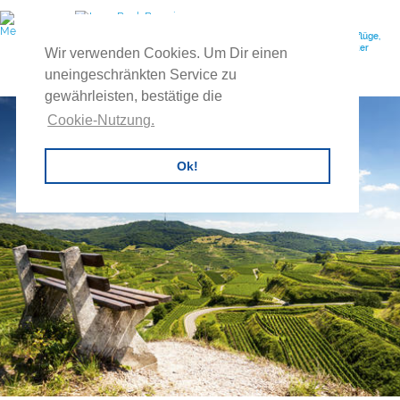
Ihr Reiseveranstalter für individuelle Gruppenreisen, Feuerwehrausflüge,
Vereinsreisen, Betriebsausflüge, Exkursionen, Tagesreisen, Buscharter
Wir verwenden Cookies. Um Dir einen
uvm.
uneingeschränkten Service zu
gewährleisten, bestätige die
Cookie-Nutzung.
Ok!